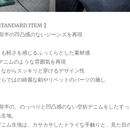
STANDARD ITEM 】
代前半の凹凸感のないジーンズを再現
りも軽さを感じるふっくらとした素材感
デニムのような雰囲気を再現
トながらスッキリと穿けるデザイン性
ならではの綺麗な釦やリベットのパーツの施し
代前半の、のっぺりと凹凸感のない空紡デニムをしたす
ム生地。
デニム生地は、カサカサしたドライな手触りと、見た目