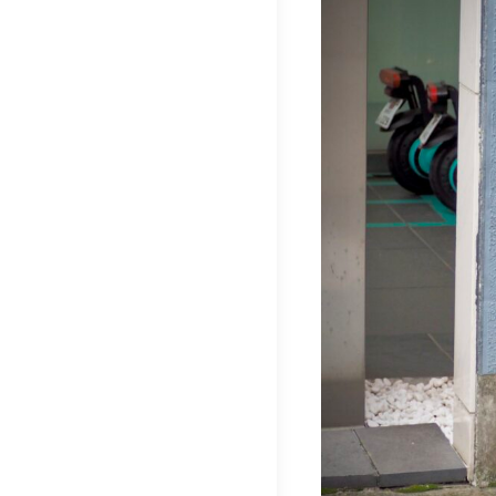
ナ
ビ
ゲ
ー
シ
ョ
ン