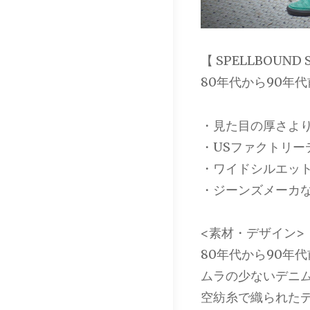
【 SPELLBOUND 
80年代から90年
・見た目の厚さよ
・USファクトリー
・ワイドシルエッ
・ジーンズメーカ
<素材・デザイン>
80年代から90年
ムラの少ないデニ
空紡糸で織られた