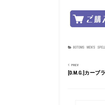
Categories
BOTOMS
MEN'S
SPEL
PREV
[D.M.G.]カ