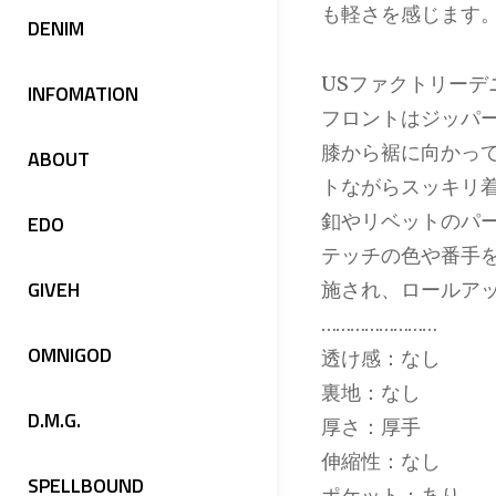
も軽さを感じます
DENIM
USファクトリーデ
INFOMATION
フロントはジッパ
膝から裾に向かっ
ABOUT
トながらスッキリ
釦やリベットのパ
EDO
テッチの色や番手
GIVEH
施され、ロールア
……………………
OMNIGOD
透け感：なし
裏地：なし
D.M.G.
厚さ：厚手
伸縮性：なし
SPELLBOUND
ポケット：あり