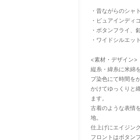
・昔ながらのシャ
・ピュアインディゴ
・ボタンフライ、
・ワイドシルエッ
<素材・デザイン>
縦糸・緯糸に米綿を
プ染色にて時間を
かけてゆっくりと
ます。
古着のような表情
地。
仕上げにエイジン
フロントはボタン