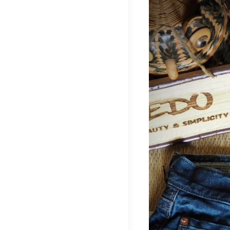
稿
ナ
ビ
ゲ
ー
シ
ョ
ン