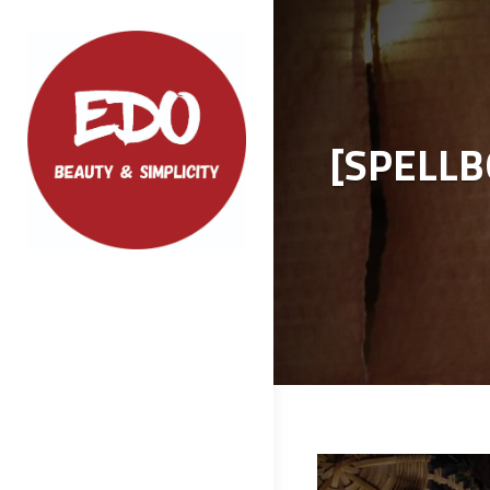
Skip
to
content
[SPEL
EDO
ファッション、小物などクオリティの
高い商品をご紹介いたします
投