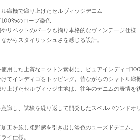
トル織機で織り上げたセルヴィッジデニム
100%のロープ染色
釦やリベットのパーツも拘り本格的なヴィンテージ仕様
トながらスタイリッシュさを感じる設計。
使用した上質なコットン素材に、ピュアインディゴ10
かけてインディゴをトッピング。昔ながらのシャトル織
織り上げたセルヴィッジ生地は、往年のデニムの表情を
を意識し、試験を繰り返して開発したスペルバウンドオ
グ加工を施し粗野感を引き出し淡色のユーズドデニム。
フライ仕様。