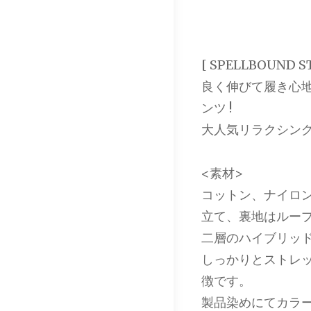
[ SPELLBOUND S
良く伸びて履き心
ンツ !
大人気リラクシン
<素材>
コットン、ナイロ
立て、裏地はルー
二層のハイブリッ
しっかりとストレ
徴です。
製品染めにてカラ