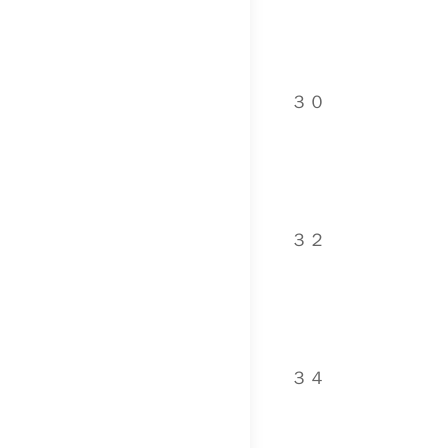
３０
３２
３４