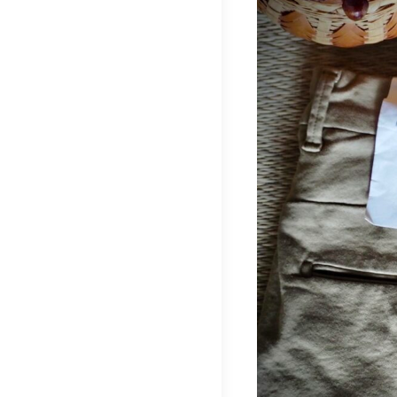
ナ
ビ
ゲ
ー
シ
ョ
ン