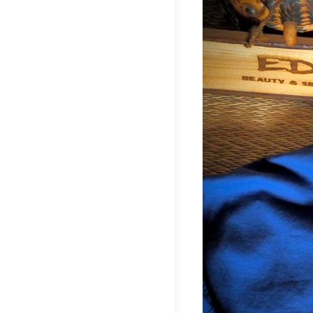
ナ
ビ
ゲ
ー
シ
ョ
ン