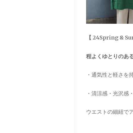
【 24Spring & S
程よくゆとりのあ
・通気性と軽さを
・清涼感・光沢感
ウエストの細紐で