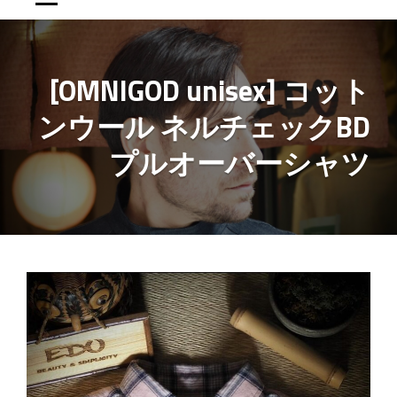
[OMNIGOD unisex] コット
ンウール ネルチェックBD
プルオーバーシャツ
投
稿
ナ
ビ