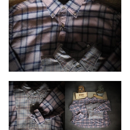
ゲ
ー
シ
ョ
ン