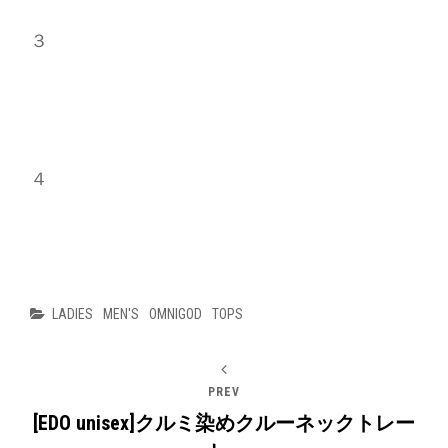
３
４
Categories
LADIES
MEN'S
OMNIGOD
TOPS
PREV
[EDO unisex]クルミ染めクルーネックトレー