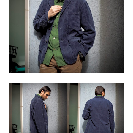
ゲ
ー
シ
ョ
ン