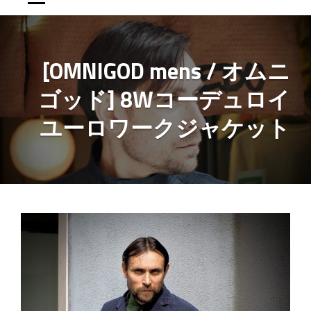
[OMNIGOD mens / オムニ
ゴッド] 8Wコーデュロイ
ユーロワークジャケット
投
稿
ナ
ビ