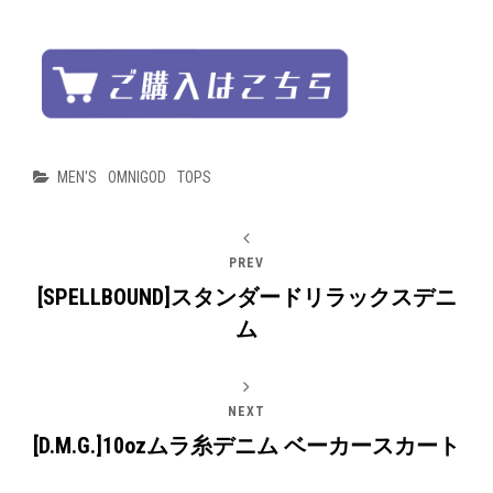
Categories
MEN'S
OMNIGOD
TOPS
PREV
[SPELLBOUND]スタンダードリラックスデニ
ム
NEXT
[D.M.G.]10ozムラ糸デニム ベーカースカート