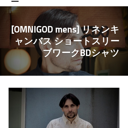
[OMNIGOD mens] リネンキ
ャンバス ショートスリー
ブワークBDシャツ
投
稿
ナ
ビ