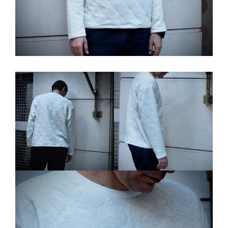
ー
シ
ョ
ン