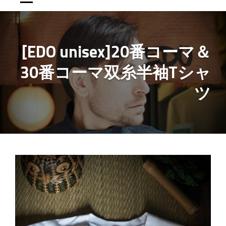
[EDO unisex]20番コーマ＆
30番コーマ双糸半袖Tシャ
ツ
投
稿
ナ
ビ