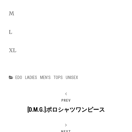
M
L
XL
Categories
EDO
LADIES
MEN'S
TOPS
UNISEX
PREV
[D.M.G.]ポロシャツワンピース
NEXT