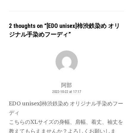
2 thoughts on “
[EDO unisex]柿渋鉄染め オリ
ジナル手染めフーディ
”
阿部
2022-10-22 at 17:17
says:
EDO unisex]柿渋鉄染め オリジナル手染めフー
ディ
こちらのXLサイズの身幅、肩幅、着丈、袖丈を
教えてもらえませんか？よろしくお願いしま