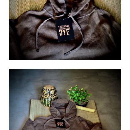
ー
シ
ョ
ン