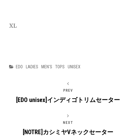
XL
Categories
EDO
LADIES
MEN'S
TOPS
UNISEX
PREV
[EDO unisex]インディゴトリムセーター
NEXT
[NOTRE]カシミヤVネックセーター