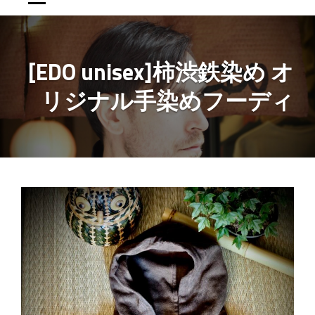
[EDO unisex]柿渋鉄染め オ
リジナル手染めフーディ
投
稿
ナ
ビ
ゲ