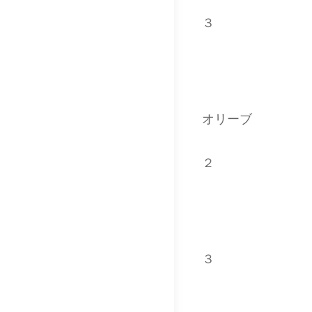
３
オリーブ
２
３