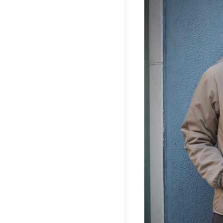
ナ
ビ
ゲ
ー
シ
ョ
ン