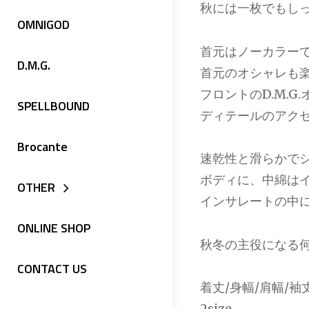
秋には一枚でもし
OMNIGOD
首元はノーカラー
D.M.G.
首元のオシャレも
フロントのD.M.
SPELLBOUND
ディテールのアク
Brocante
速乾性と滑らかで
ボディに、中綿は
OTHER
インサレートの中に
ONLINE SHOP
秋冬の主役になる
CONTACT US
着丈/身幅/肩幅/袖
2size