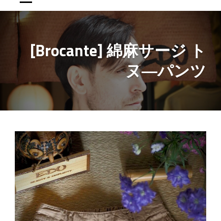
[Brocante] 綿麻サージ ト
ヌ―パンツ
投
稿
ナ
ビ
ゲ