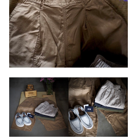
ー
シ
ョ
ン