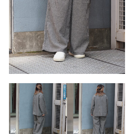
ゲ
ー
シ
ョ
ン