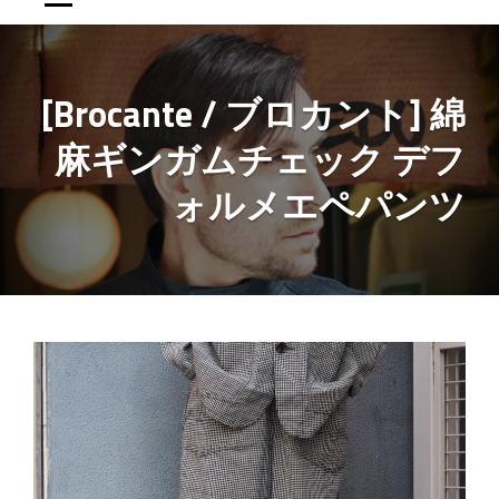
[Brocante / ブロカント] 綿
麻ギンガムチェック デフ
ォルメエペパンツ
投
稿
ナ
ビ