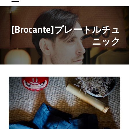
[Brocante]プレートルチュ
ニック
投
稿
ナ
ビ
ゲ