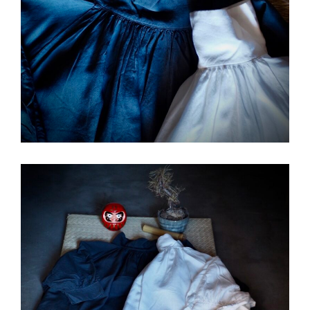
ー
シ
ョ
ン