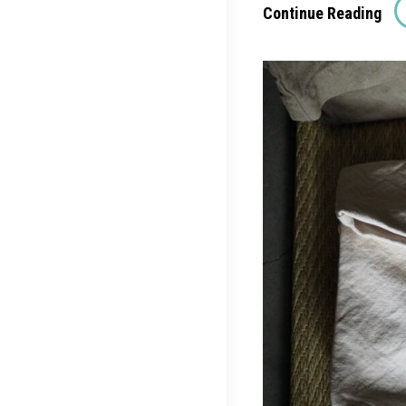
[V.D
Continue Reading
フ
ラ
イ
バ
ッ
グ
(VC
22)