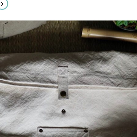
.L.C.]
-