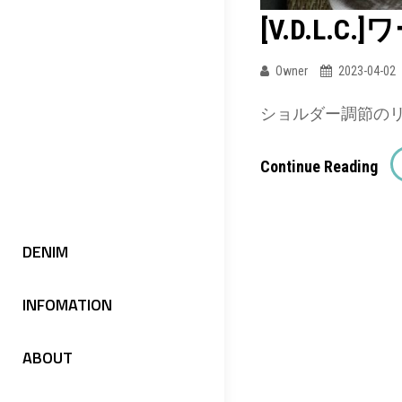
[V.D.L.C
Owner
2023-04-02
ショルダー調節の
[V.D
Continue Reading
ワ
ー
投
ク
DENIM
稿
リ
ュ
INFOMATION
ナ
ッ
ク
ビ
ABOUT
(VC
ゲ
27)