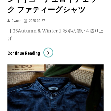
ク
ク ファティーグシャツ
ロ
ス
Owner
2025-09-27
シ
【 25Autumn & Winter 】秋冬の装いを盛り上
ェ
げ
ル
ド
[
Continue Reading
シ
SPELLBOUND
ャ
/
ツ
ス
ペ
ル
バ
ウ
ン