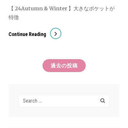
―
【 24Autumn & Winter 】大きなポケットが
デ
特徴
ィ
ー
[SPELLBOUND
Continue Reading
/
ス
ペ
投
過去の投稿
ル
稿
バ
ウ
ナ
ン
ビ
Search
ド]
ゲ
for:
ト
ー
ッ
プ