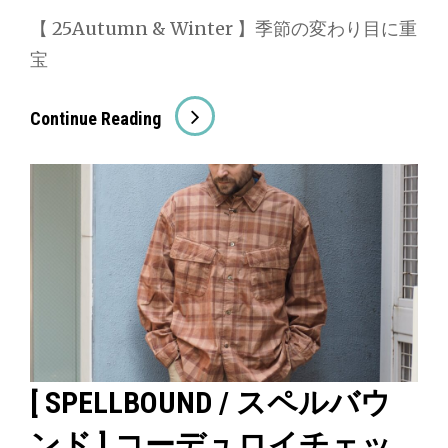
ミ
【 25Autumn & Winter 】季節の変わり目に重
リ
宝
タ
リ
[
Continue Reading
ー
SPELLBOUND
シ
/
ャ
ス
ツ
ペ
ジ
ル
ャ
バ
ケ
ウ
ッ
ン
ト
ド
[ SPELLBOUND / スペルバウ
]
ンド ] コーデュロイチェッ
64