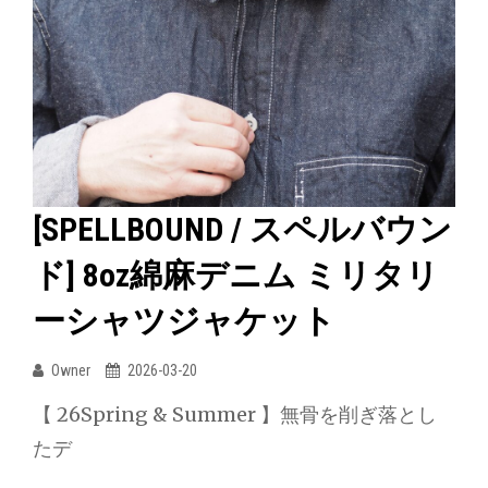
ワ
ペ
ー
ル
ク
バ
シ
ウ
ャ
ン
ツ
ド]
8oz
[SPELLBOUND / スペルバウン
綿
ド] 8oz綿麻デニム ミリタリ
麻
デ
ーシャツジャケット
ニ
ム
Owner
2026-03-20
ミ
【 26Spring & Summer 】無骨を削ぎ落とし
リ
たデ
タ