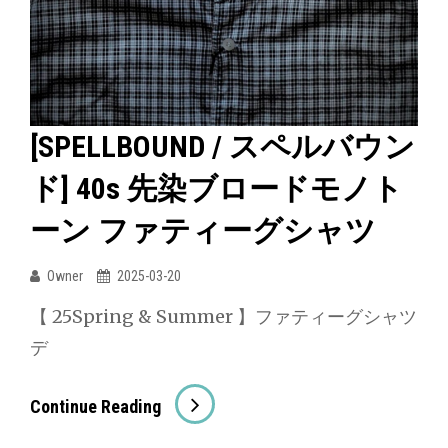
ル
ィ
バ
ー
ウ
グ
ン
シ
ド
[SPELLBOUND / スペルバウン
ャ
]
ツ
ド] 40s 先染ブロードモノト
6oz
デ
ーン ファティーグシャツ
ニ
ム
Owner
2025-03-20
オ
【 25Spring & Summer 】ファティーグシャツ
ー
デ
バ
ー
[SPELLBOUND
Continue Reading
シ
/