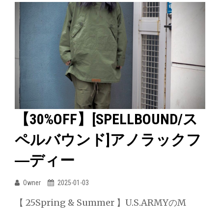
ャ
ス
ツ
ペ
ル
バ
ウ
ン
ド]
40s
【30%OFF】[SPELLBOUND/ス
先
ペルバウンド]アノラックフ
染
ブ
―ディー
ロ
ー
Owner
2025-01-03
ド
【 25Spring & Summer 】U.S.ARMYのM
モ