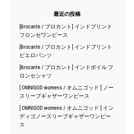
シ
ダ
ョ
最近の投稿
ン
ン
プ
[Brocante / ブロカント] インドプリント
ル
フロンセワンピース
ー
[Brocante / ブロカント] インドプリント
フ
ピエロパンツ
US
[Brocante / ブロカント] インドボイル フ
ワ
ロンセシャツ
ー
[ OMNIGOD womens / オムニゴッド ] ノー
ク
スリーブギャザーワンピース
シ
ャ
[ OMNIGOD womens / オムニゴッド ] イン
ツ
ディゴノースリーブギャザーワンピー
ジ
ス
ャ