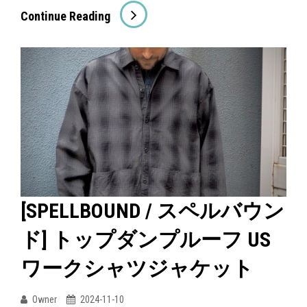
ノ
【30%OFF】
Continue Reading
ト
[SPELLBOUND/
ー
ス
ン
ペ
フ
ル
ァ
バ
テ
ウ
ィ
ン
ー
ド]
グ
ア
[SPELLBOUND / スペルバウン
シ
ノ
ャ
ド] トップダンプルーフ US
ラ
ツ
ッ
ワークシャツジャケット
ク
フ
Owner
2024-11-10