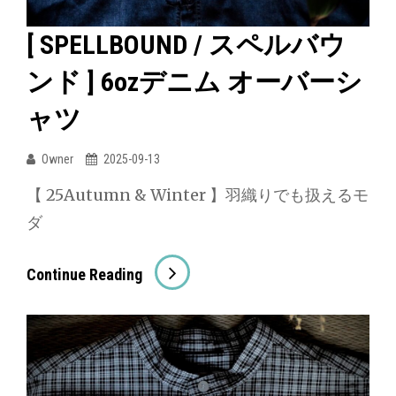
ド
[ SPELLBOUND / スペルバウ
]
ンド ] 6ozデニム オーバーシ
コ
ー
ャツ
デ
ュ
Owner
2025-09-13
ロ
【 25Autumn & Winter 】羽織りでも扱えるモ
イ
ダ
チ
ェ
[
Continue Reading
ッ
SPELLBOUND
ク
/
フ
ス
ァ
ペ
テ