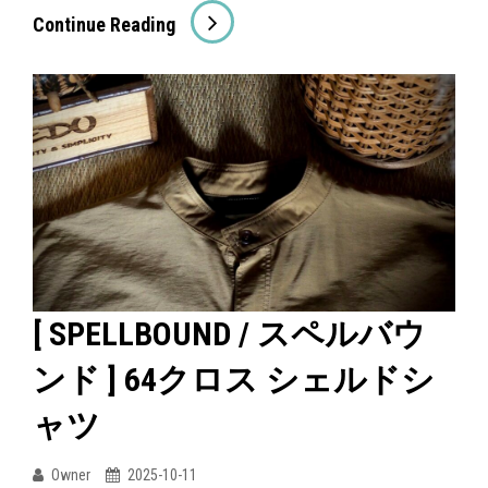
リ
[SPELLBOUND
Continue Reading
ー
/
シ
ス
ャ
ペ
ツ
ル
ジ
バ
ャ
ウ
ケ
ン
ッ
ド]
ト
8oz
[ SPELLBOUND / スペルバウ
(used)
綿
ンド ] 64クロス シェルドシ
麻
デ
ャツ
ニ
ム
Owner
2025-10-11