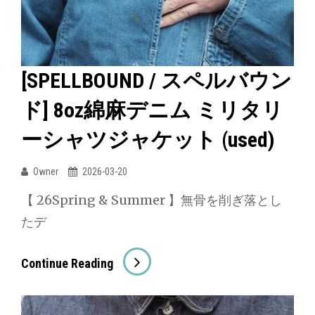
ウ
ン
ド]
6oz
[SPELLBOUND / スペルバウン
デ
ド] 8oz綿麻デニム ミリタリ
ニ
ム
ーシャツジャケット (used)
オ
ー
Owner
2026-03-20
セ
【 26Spring & Summer 】無骨を削ぎ落とし
ン
たデ
テ
ィ
[SPELLBOUND
Continue Reading
ッ
/
ク
ス