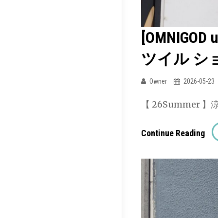
ネ
ン
[OMNIGO
ジ
ャ
ツイル シ
ガ
Owner
2026-05-23
ー
ド
【 26Summer
シ
ョ
[O
Continue Reading
ー
Uni
ト
/
ス
オ
リ
ム
ー
ニ
ブ
ゴ