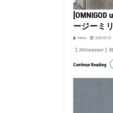
ツ
ジ
ー
[OMNIGO
ベ
ー
ージーミ
カ
Owner
2026-05-23
ー
シ
【 26Summe
ョ
ー
[O
Continue Reading
ト
Uni
パ
/
ン
オ
ツ
ム
ニ
ゴ