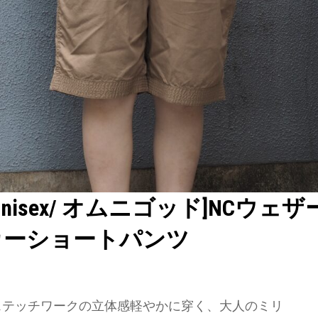
D unisex/ オムニゴッド]NCウェ
カーショートパンツ
r 】ステッチワークの立体感軽やかに穿く、大人のミリ