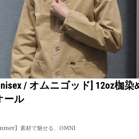
 unisex / オムニゴッド] 12oz
オール
 Summer】素材で魅せる、OMNI