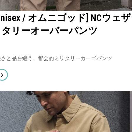
D unisex / オムニゴッド] NCウェ
リタリーオーバーパンツ
r 】軽さと品を纏う、都会的ミリタリーカーゴパンツ
MNIGOD
sex