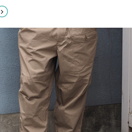
MNIGOD
sex/
NC