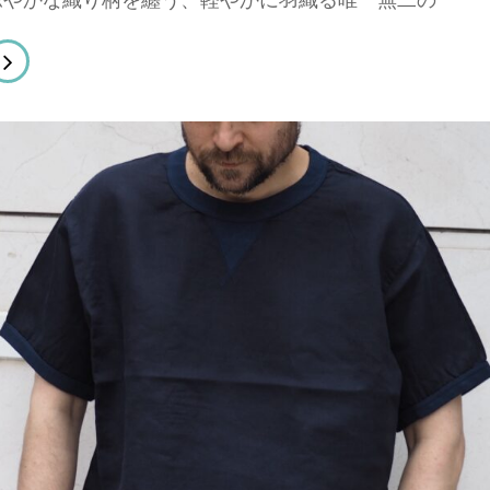
MNIGOD
sex