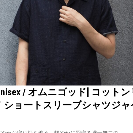
D unisex / オムニゴッド] コッ
ド ショートスリーブシャツジャ
r 】涼やかな織り柄を纏う、軽やかに羽織る唯一無二の