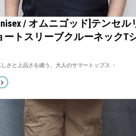
D unisex / オムニゴッド]テンセ
ョートスリーブクルーネックT
 】涼しさと上品さを纏う、大人のサマートップス ・
MNIGOD
sex