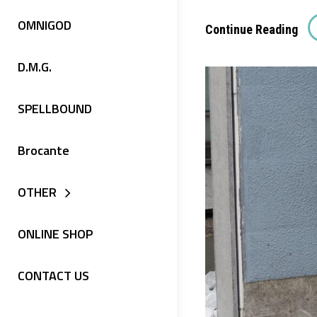
ト
OMNIGOD
[O
Continue Reading
ス
Uni
リ
D.M.G.
オ
ー
ム
ブ
SPELLBOUND
ニ
ク
ゴ
ル
Brocante
ッ
ー
ド]
OTHER
ネ
ウ
ッ
ェ
ONLINE SHOP
ク
ザ
T
ー
CONTACT US
シ
イ
ャ
ー