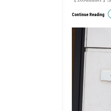
[O
Continue Reading
Uni
/
オ
ム
ニ
ゴ
ッ
ド]
コ
ッ
ト
ン
リ