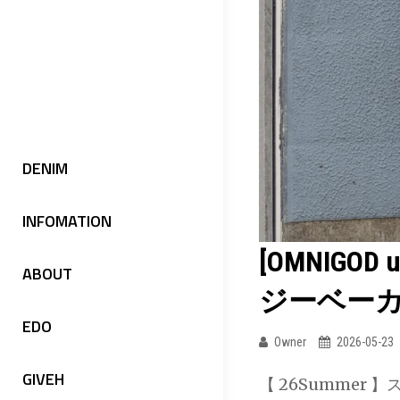
シ
ッ
ャ
ド]
ツ
テ
ジ
ン
ャ
セ
ケ
ル
DENIM
ッ
リ
ト
ネ
INFOMATION
ン
[OMNIGO
ツ
ABOUT
イ
ジーベー
ル
EDO
Owner
2026-05-23
シ
ョ
GIVEH
【 26Summe
ー