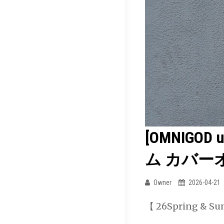
ッ
ド]
NC
ウ
ェ
ザ
ー
イ
ー
[OMNIGOD
ジ
ー
ム カバー
ミ
Owner
2026-04-21
リ
タ
【 26Spring &
リ