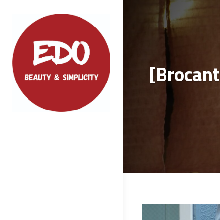
Skip
to
content
[Broc
EDO
ファッション、小物などクオリティの
高い商品をご紹介いたします
投