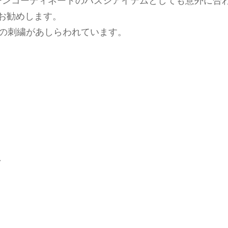
ーンコーディネートのハズシアイテムとしても意外に合
お勧めします。
クの刺繍があしらわれています。
り
し