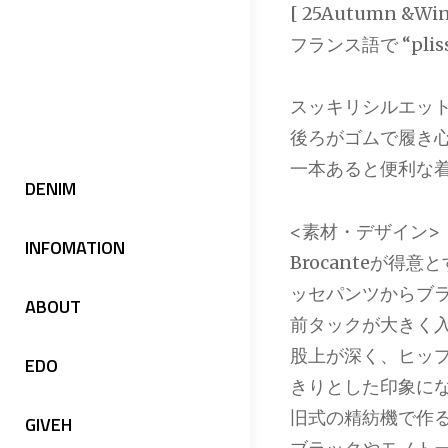
[ 25Autumn &Win
フランス語で “pli
スッキリシルエッ
後ろがゴムで履き
一本あると便利な
DENIM
<素材・デザイン>
INFOMATION
Brocanteが
ッセパンツからブ
ABOUT
前タックが大きく
股上が深く、ヒッ
EDO
きりとした印象に
旧式の精紡機で作
GIVEH