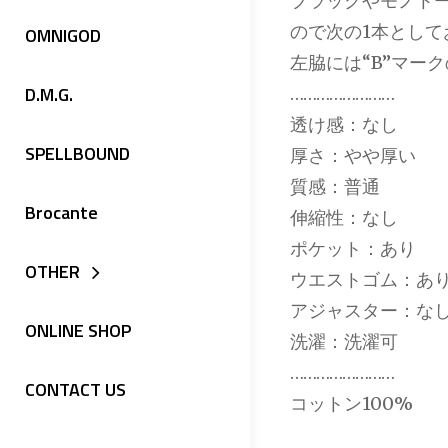
ブラックやモノト
ので次の1本として
OMNIGOD
左脇には“B”マー
D.M.G.
……………………
透け感：なし
SPELLBOUND
厚さ：やや厚い
質感：普通
Brocante
伸縮性：なし
ポケット：あり
OTHER
ウエストゴム：あ
アジャスター：な
ONLINE SHOP
洗濯：洗濯可
……………………
CONTACT US
コットン100%