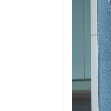
稿
ナ
ビ
ゲ
ー
シ
ョ
ン