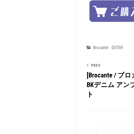
Categories
Brocante
OUTER
PREV
[Brocante / 
BKデニム ア
ト