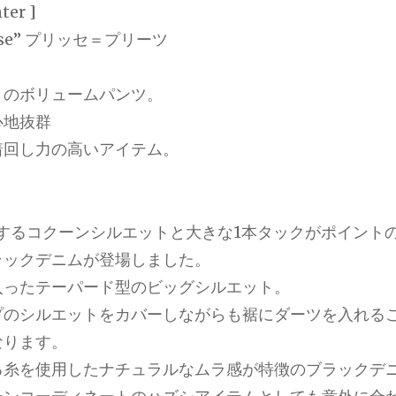
ter ]
sse” プリッセ＝プリーツ
トのボリュームパンツ。
心地抜群
着回し力の高いアイテム。
得意とするコクーンシルエットと大きな1本タックがポイント
ラックデニムが登場しました。
入ったテーパード型のビッグシルエット。
プのシルエットをカバーしながらも裾にダーツを入れる
なります。
る糸を使用したナチュラルなムラ感が特徴のブラックデ